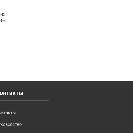
ших
е».
онтакты
онтакты
уководство