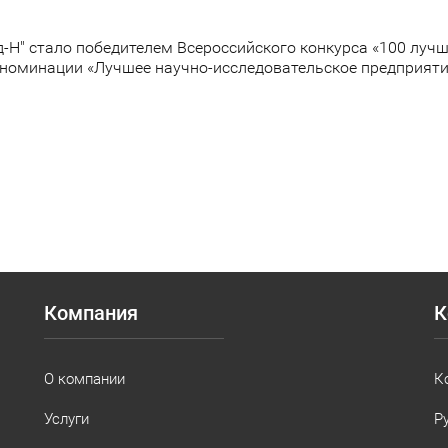
-Н" стало победителем Всероссийского конкурса «100 луч
 номинации «Лучшее научно-исследовательское предприяти
Компания
К
О компании
К
Услуги
Р